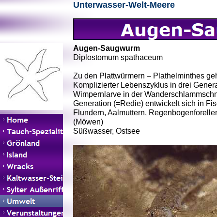
Unterwasser-Welt-Meere
Augen-Saugwurm
Diplostomum spathaceum
Zu den Plattwürmern – Plathelminthes g
Komplizierter Lebenszyklus in drei Gener
Wimpernlarve in der Wanderschlammschn
Generation (=Redie) entwickelt sich in Fi
Flundern, Aalmuttern, Regenbogenforellen
(Möwen)
Süßwasser, Ostsee