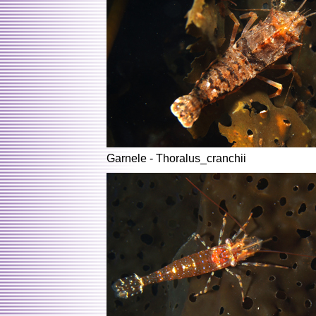
Garnele - Thoralus_cranchii