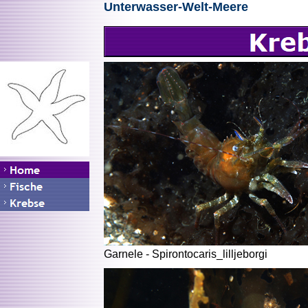
Unterwasser-Welt-Meere
Garnele - Spirontocaris_lilljeborgi